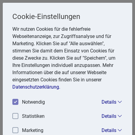
Cookie-Einstellungen
StB Tewes
Wir nutzen Cookies für die fehlerfreie
Karl Heinz Tewes
Webseitenanzeige, zur Zugriffsanalyse und für
Marketing. Klicken Sie auf "Alle auswählen",
Wellinghofer Hecke 5, 44265 Dortmund
stimmen Sie damit dem Einsatz von Cookies für
Telefon: 231 462050
diese Zwecke zu. Klicken Sie auf "Speichern", um
E-Mail:
tewes.StB@t-online.de
Ihre Einstellungen individuell anzupassen. Mehr
Informationen über die auf unserer Webseite
eingesetzten Cookies finden Sie in unserer
Leistungsprofil:
Datenschutzerklärung.
Steuerberatung
Notwendig
Details
Jahresabschlüsse
Finanzbuchhaltung
Statistiken
Details
Existenzgründungsberatung
Unternehmensberatung
Marketing
Details