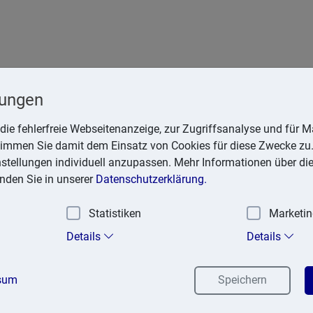
265 Dortmund
lungen
.de
die fehlerfreie Webseitenanzeige, zur Zugriffsanalyse und für Ma
stimmen Sie damit dem Einsatz von Cookies für diese Zwecke zu.
instellungen individuell anzupassen. Mehr Informationen über di
inden Sie in unserer
Datenschutzerklärung.
e
Statistiken
Marketi
Details
Details
Zahlungsschonfrist
Steuern
sum
Speichern
15. Januar 2026
Umsatzsteuer, Lohnsteuer, Kirchensteu