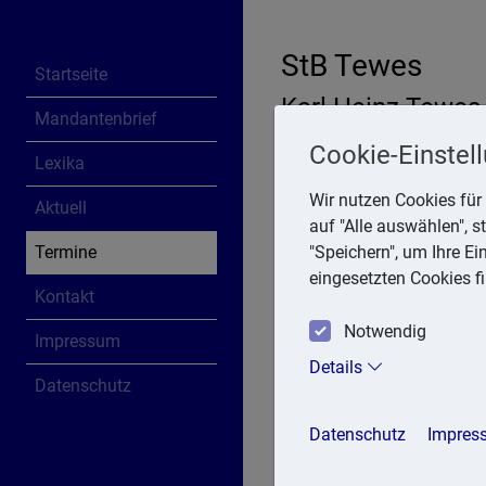
StB Tewes
Startseite
Karl Heinz Tewes
Mandantenbrief
Wellinghofer Hecke 5, 44
Cookie-Einstel
Lexika
Telefon: 231 462050
E-Mail:
tewes.StB@t-online
Wir nutzen Cookies für 
Aktuell
auf "Alle auswählen", 
Termine
"Speichern", um Ihre E
eingesetzten Cookies f
Steuertermin
Kontakt
Notwendig
Impressum
Details
Datenschutz
Datum
Datenschutz
Impres
12. Januar 2026