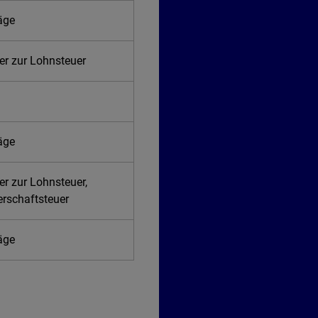
räge
er zur Lohnsteuer
räge
er zur Lohnsteuer,
erschaftsteuer
räge