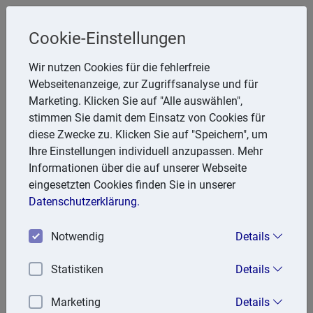
Cookie-Einstellungen
StB Tewes
Wir nutzen Cookies für die fehlerfreie
Karl Heinz Tewes
Webseitenanzeige, zur Zugriffsanalyse und für
Marketing. Klicken Sie auf "Alle auswählen",
Wellinghofer Hecke 5, 44265 Dortmund
stimmen Sie damit dem Einsatz von Cookies für
Telefon: 231 462050
diese Zwecke zu. Klicken Sie auf "Speichern", um
E-Mail:
tewes.StB@t-online.de
Ihre Einstellungen individuell anzupassen. Mehr
Informationen über die auf unserer Webseite
eingesetzten Cookies finden Sie in unserer
Kontakt
Datenschutzerklärung.
Karl Heinz Tewes
Notwendig
Details
Wellinghofer Hecke 5
44265 Dortmund
Statistiken
Details
Telefon: 231 462050
Fax: 231 467669
Marketing
Details